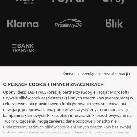
Kontynuuj przeglądanie bez akceptacji >
O PLIKACH COOKIE I INNYCH ZNACZNIKACH
Oponylider.pl (AD TYRES) oraz jej partnerzy (Google, Hotjar, Microsoft)
używają plików cookies (ciasteczek) i innych znaczników (webstorage) w
celu zapewnienia prawidłowego funkcjonowania serwisu, ułatwienia
nawigacji, przeprowadzania pomiarów statystycznych i personalizacji
kampanii reklamowych. Pliki cookie i inne znaczniki przechowywane na
Twoim urządzeniu mogą zawierać dane osobowe. Ponadto nie
umieszczamy żadnych plików cookie ani innych znaczników bez Twojej
dobrowolnej i świadomej zgody, z wyjątkiem tych, które są niezbędne