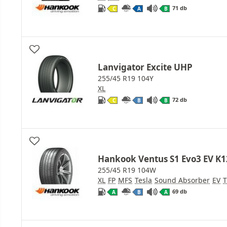
71 db
C
A
B
Lanvigator Excite UHP
255/45 R19 104Y
XL
72 db
C
B
B
Hankook Ventus S1 Evo3 EV K1
255/45 R19 104W
XL
FP
MFS
Tesla
Sound Absorber
EV
T
69 db
A
B
A