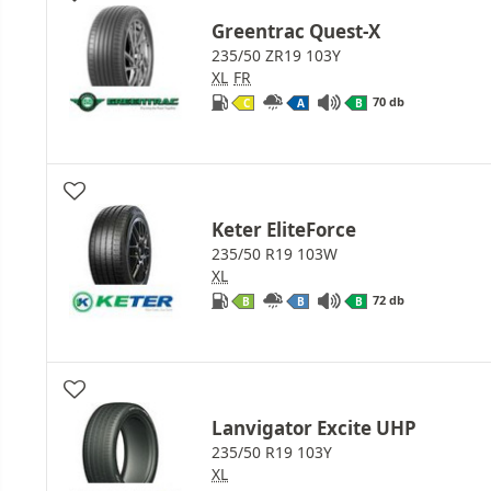
Greentrac Quest-X
235/50 ZR19 103Y
XL
FR
70 db
C
A
B
Keter EliteForce
235/50 R19 103W
XL
72 db
B
B
B
Lanvigator Excite UHP
235/50 R19 103Y
XL