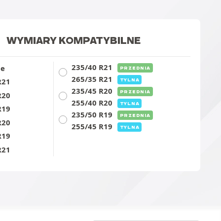
WYMIARY KOMPATYBILNE
235/40 R21
ie
PRZEDNIA
265/35 R21
TYLNA
R21
235/45 R20
PRZEDNIA
R20
255/40 R20
TYLNA
R19
235/50 R19
PRZEDNIA
R20
255/45 R19
TYLNA
R19
R21