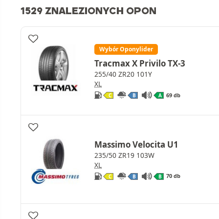
1529 ZNALEZIONYCH OPON
Wybór Oponylider
Tracmax X Privilo TX-3
255/40 ZR20 101Y
XL
69 db
C
B
A
Massimo Velocita U1
235/50 ZR19 103W
XL
70 db
C
B
B