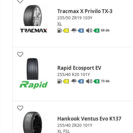
Tracmax X Privilo TX-3
235/50 ZR19 103Y
XL
69 db
C
B
A
Rapid Ecosport EV
255/40 R20 101Y
73 db
C
B
B
Hankook Ventus Evo K137
255/40 ZR20 101Y
XL
FSL