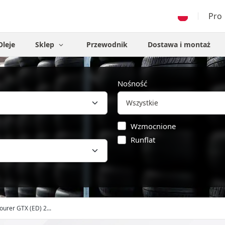
Pro
Oleje
Sklep
Przewodnik
Dostawa i montaż
Nośność
Wzmocnione
Runflat
ourer GTX (ED) 2...