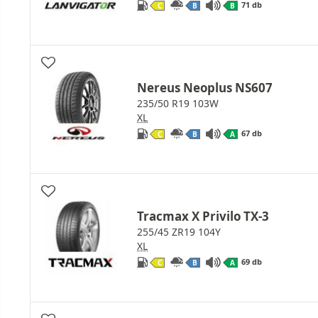
71 db
C
B
B
Nereus Neoplus NS607
235/50 R19 103W
XL
67 db
C
B
A
Tracmax X Privilo TX-3
255/45 ZR19 104Y
XL
69 db
C
B
A