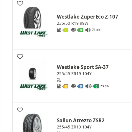
Westlake ZuperEco Z-107
235/50 R19 99W
71 db
C
B
Westlake Sport SA-37
255/45 ZR19 104Y
XL
73 db
D
B
B
Sailun Atrezzo ZSR2
255/45 ZR19 104Y