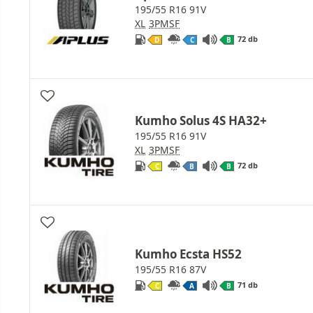
195/55 R16 91V
XL
3PMSF
72 db
D
C
B
Kumho Solus 4S HA32+
195/55 R16 91V
XL
3PMSF
72 db
C
B
B
Kumho Ecsta HS52
195/55 R16 87V
71 db
C
A
B