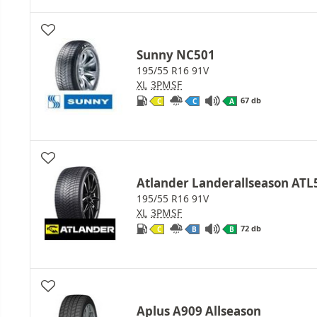
Sunny NC501
195/55 R16 91V
XL
3PMSF
67 db
C
C
A
Atlander Landerallseason ATL
195/55 R16 91V
XL
3PMSF
72 db
C
B
B
Aplus A909 Allseason