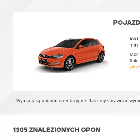
POJAZ
VOL
TSI
Moc
Rok:
Zmie
Wymiary są podane orientacyjnie. Radzimy sprawdzić wym
1305 ZNALEZIONYCH OPON