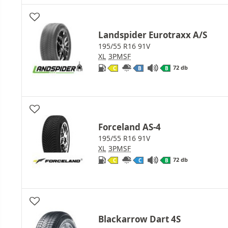
Landspider Eurotraxx A/S
195/55 R16 91V
XL
3PMSF
72 db
C
B
B
Forceland AS-4
195/55 R16 91V
XL
3PMSF
72 db
C
C
B
Blackarrow Dart 4S