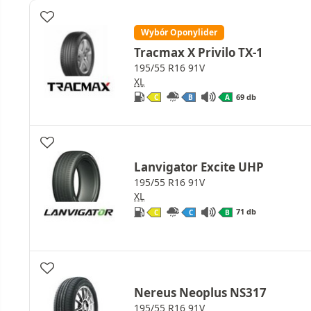
Wybór Oponylider
Tracmax X Privilo TX-1
195/55 R16 91V
XL
69 db
C
B
A
Lanvigator Excite UHP
195/55 R16 91V
XL
71 db
C
C
B
Nereus Neoplus NS317
195/55 R16 91V