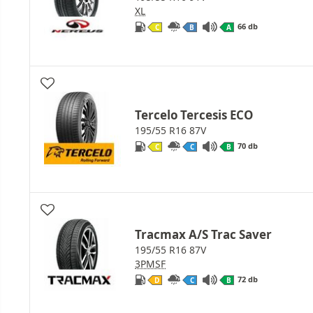
XL
66 db
C
B
A
Tercelo Tercesis ECO
195/55 R16 87V
70 db
C
C
B
Tracmax A/S Trac Saver
195/55 R16 87V
3PMSF
72 db
D
C
B