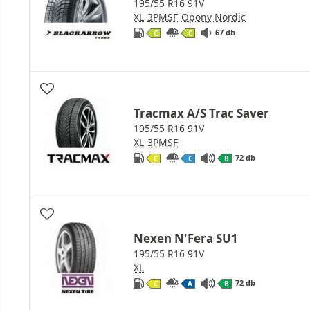
195/55 R16 91V
XL
3PMSF
Opony Nordic
67 db
C
C
Tracmax A/S Trac Saver
195/55 R16 91V
XL
3PMSF
72 db
C
C
B
Nexen N'Fera SU1
195/55 R16 91V
XL
72 db
C
A
B