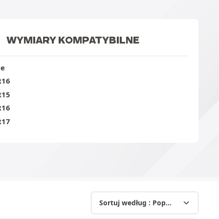
WYMIARY KOMPATYBILNE
ie
R16
R15
R16
R17