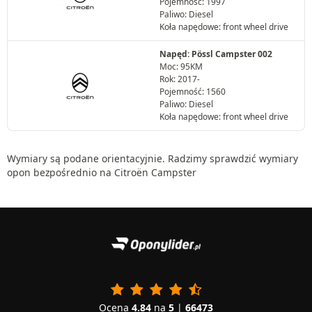
Pojemność: 1997
Paliwo: Diesel
Koła napędowe: front wheel drive
Napęd: Pössl Campster 002
Moc: 95KM
Rok: 2017-
Pojemność: 1560
Paliwo: Diesel
Koła napędowe: front wheel drive
Wymiary są podane orientacyjnie. Radzimy sprawdzić wymiary
opon bezpośrednio na Citroën Campster
Ocena
4.84
na
5
|
66473