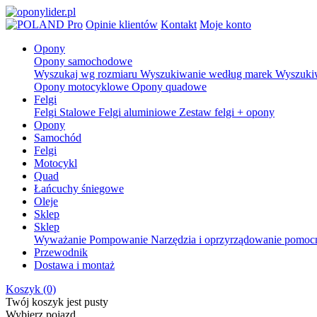
Pro
Opinie klientów
Kontakt
Moje konto
Opony
Opony samochodowe
Wyszukaj wg rozmiaru
Wyszukiwanie według marek
Wyszuki
Opony motocyklowe
Opony quadowe
Felgi
Felgi Stalowe
Felgi aluminiowe
Zestaw felgi + opony
Opony
Samochód
Felgi
Motocykl
Quad
Łańcuchy śniegowe
Oleje
Sklep
Sklep
Wyważanie
Pompowanie
Narzędzia i oprzyrządowanie pomoc
Przewodnik
Dostawa i montaż
Koszyk
(0)
Twój koszyk jest pusty
Wybierz pojazd