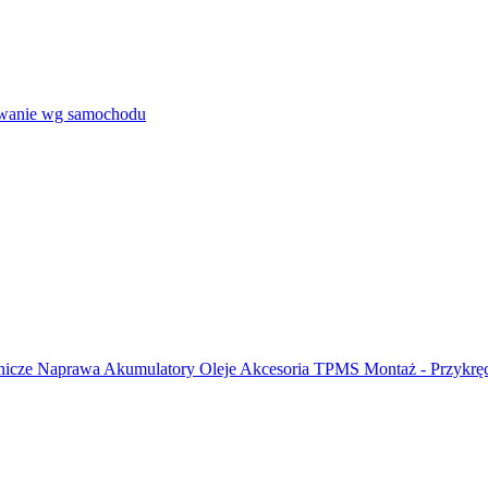
wanie wg samochodu
nicze
Naprawa
Akumulatory
Oleje
Akcesoria
TPMS
Montaż - Przykrę