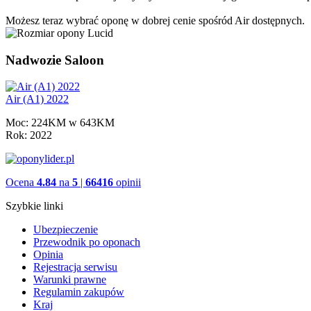
Możesz teraz wybrać oponę w dobrej cenie spośród Air dostępnych.
Nadwozie Saloon
Air (A1) 2022
Moc:
224KM w 643KM
Rok:
2022
Ocena
4.84
na
5
|
66416
opinii
Szybkie linki
Ubezpieczenie
Przewodnik po oponach
Opinia
Rejestracja serwisu
Warunki prawne
Regulamin zakupów
Kraj