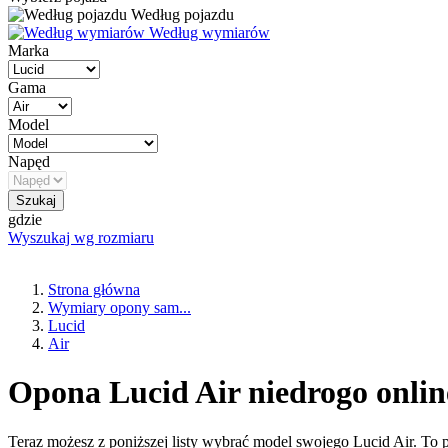
Według pojazdu
Według wymiarów
Marka
Gama
Model
Napęd
Szukaj
gdzie
Wyszukaj wg rozmiaru
Strona główna
Wymiary opony sam...
Lucid
Air
Opona Lucid Air niedrogo onlin
Teraz możesz z poniższej listy wybrać model swojego Lucid Air. To