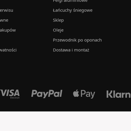
Felgi aluminiowe
serwisu
Łańcuchy śniegowe
awne
Sklep
zakupów
Oleje
Przewodnik po oponach
watności
Dostawa i montaż