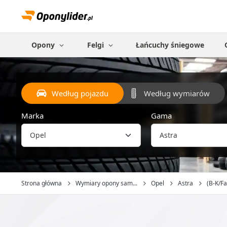
Opony
Felgi
Łańcuchy śniegowe
Według pojazdu
Według wymiarów
Marka
Gama
Strona główna
Wymiary opony sam...
Opel
Astra
(B-K/Fac