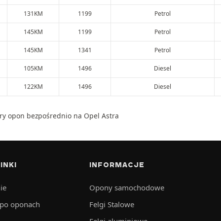
131KM
1199
Petrol
145KM
1199
Petrol
145KM
1341
Petrol
105KM
1496
Diesel
122KM
1496
Diesel
ry opon bezpośrednio na Opel Astra
INKI
INFORMACJE
ie
Opony samochodowe
 po oponach
Felgi Stalowe