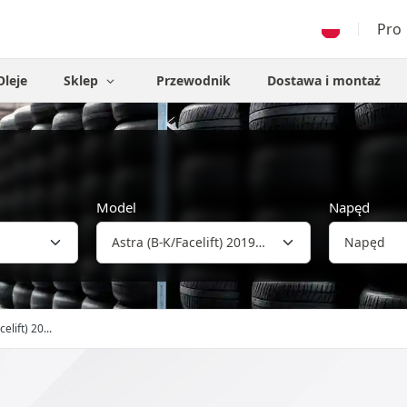
Pro
Oleje
Sklep
Przewodnik
Dostawa i montaż
Model
Napęd
elift) 20...