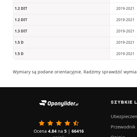
1.2 DIT
2019-2021
1.2 DIT
2019-2021
1.3 DIT
2019-2021
1.5 D
2019-2021
1.5 D
2019-2021
Wymiary są podane orientacyjnie. Radzimy sprawdzić wymia
SZYBKIE L
Ubezpieczen
Przewodnik
Ocena
4.84
na
5
|
66416