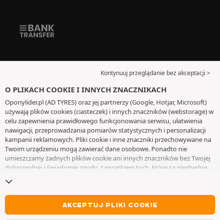
Kontynuuj przeglądanie bez akceptacji >
O PLIKACH COOKIE I INNYCH ZNACZNIKACH
Oponylider.pl (AD TYRES) oraz jej partnerzy (Google, Hotjar, Microsoft)
używają plików cookies (ciasteczek) i innych znaczników (webstorage) w
celu zapewnienia prawidłowego funkcjonowania serwisu, ułatwienia
nawigacji, przeprowadzania pomiarów statystycznych i personalizacji
kampanii reklamowych. Pliki cookie i inne znaczniki przechowywane na
Twoim urządzeniu mogą zawierać dane osobowe. Ponadto nie
umieszczamy żadnych plików cookie ani innych znaczników bez Twojej
dobrowolnej i świadomej zgody, z wyjątkiem tych, które są niezbędne
do działania witryny. Twój wybór zachowujemy przez 6 miesięcy. Możesz
wycofać swoją zgodę w dowolnym momencie, przechodząc do
strony z
plikami cookie i innymi znacznikami
. Możesz kontynuować przeglądanie
bez akceptowania plików cookie lub innych znaczników. Odmowa nie
AKCEPTUJ PLIKI COOKIE
wyklucza dostępu do usług AD TYRES. Aby uzyskać więcej informacji,