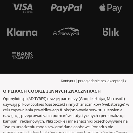
Kontynuuj przeglądanie bez akceptacji >
O PLIKACH COOKIE I INNYCH ZNACZNIKACH
Oponylider.pl (AD TYRES) oraz jej partnerzy (Google, Hotjar, Microsoft)
używają plików cookies (ciasteczek) i innych znaczników (webstorage) w
celu zapewnienia prawidłowego funkcjonowania serwisu, ułatwienia
nawigacji, przeprowadzania pomiarów statystycznych i personalizacji
kampanii reklamowych. Pliki cookie i inne znaczniki przechowywane na
Twoim urządzeniu mogą zawierać dane osobowe. Ponadto nie
umieszczamy żadnych plików cookie ani innych znaczników bez Twojej