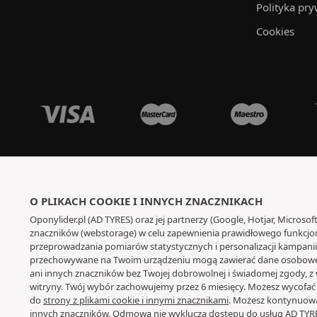
Polityka pry
Cookies
O PLIKACH COOKIE I INNYCH ZNACZNIKACH
Oponylider.pl (AD TYRES) oraz jej partnerzy (Google, Hotjar, Microsoft
znaczników (webstorage) w celu zapewnienia prawidłowego funkcjono
przeprowadzania pomiarów statystycznych i personalizacji kampanii r
przechowywane na Twoim urządzeniu mogą zawierać dane osobowe.
ani innych znaczników bez Twojej dobrowolnej i świadomej zgody, z 
witryny. Twój wybór zachowujemy przez 6 miesięcy. Możesz wycof
do
strony z plikami cookie i innymi znacznikami
. Możesz kontynuowa
innych znaczników. Odmowa nie wyklucza dostępu do usług AD TYRES