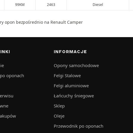
99KM
2463
Diesel
ary opon bezpośrednio na Renault Camper
INKI
INFORMACJE
ie
Opony samochodowe
 po oponach
Felgi Stalowe
Felgi aluminiowe
serwisu
Łańcuchy śniegowe
awne
Sklep
zakupów
Oleje
Przewodnik po oponach