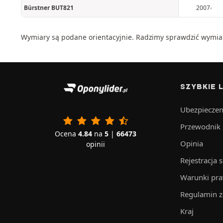
Bürstner BUT821
2007-
Wymiary są podane orientacyjnie. Radzimy sprawdzić wymi
SZYBKIE L
Ubezpieczen
Przewodnik
Ocena
4.84
na
5
|
66473
Opinia
opinii
Rejestracja 
Warunki pr
Regulamin 
Kraj