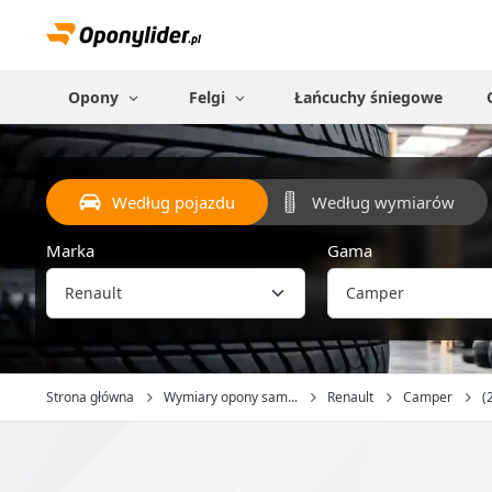
Opony
Felgi
Łańcuchy śniegowe
Według pojazdu
Według wymiarów
Marka
Gama
Strona główna
Wymiary opony sam...
Renault
Camper
(