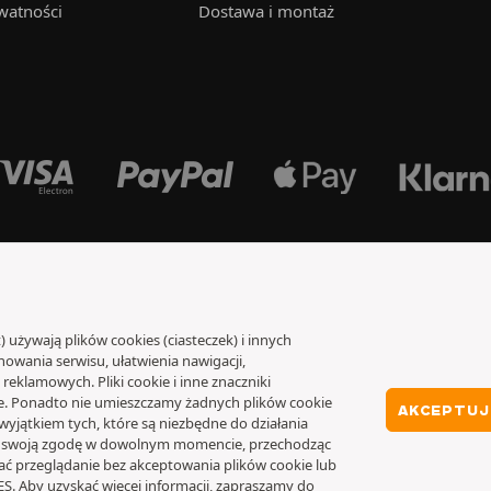
watności
Dostawa i montaż
) używają plików cookies (ciasteczek) i innych
wania serwisu, ułatwienia nawigacji,
eklamowych. Pliki cookie i inne znaczniki
 Ponadto nie umieszczamy żadnych plików cookie
AKCEPTUJ 
wyjątkiem tych, które są niezbędne do działania
ać swoją zgodę w dowolnym momencie, przechodząc
ć przeglądanie bez akceptowania plików cookie lub
. Aby uzyskać więcej informacji, zapraszamy do